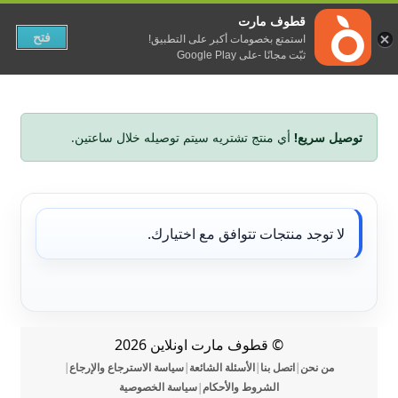
قطوف مارت
خطي
خطي
فتح
استمتع بخصومات أكبر على التطبيق!
AR
الفئة
تغيير اللغة
لى
لى
ثبّت مجانًا -على Google Play
لتنقل
لمحتوى
توصيل سريع!
أي منتج تشتريه سيتم توصيله خلال ساعتين.
لا توجد منتجات تتوافق مع اختيارك.
© قطوف مارت اونلاين 2026
من نحن
اتصل بنا
الأسئلة الشائعة
سياسة الاسترجاع والإرجاع
|
|
|
|
الشروط والأحكام
سياسة الخصوصية
|