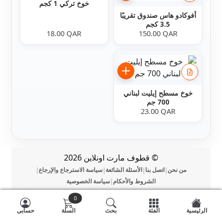
خوخ تركي 1 كجم
أفوكادو هاس صندوق تقريبًا
3.5 كجم
18.00
QAR
150.00
QAR
خوخ مسطح إيليت لبناني
700 جم
23.00
QAR
© قطوف مارت اونلاين 2026
من نحن
اتصل بنا
الأسئلة الشائعة
سياسة الاسترجاع والإرجاع
|
|
|
|
الشروط والأحكام
سياسة الخصوصية
|
⚡
DevOmman
0
الرئيسية
الفئة
بحث
السلة
حسابي