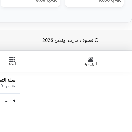
8.00
QAR
10.00
QAR
© قطوف مارت اونلاين 2026
الرئيسية
الفئة
سلة الت
عناصر:
0
لا توجد 
أطعمة مجمدة
ألبان وبيض
الصحة والجمال
العناية الشخصية