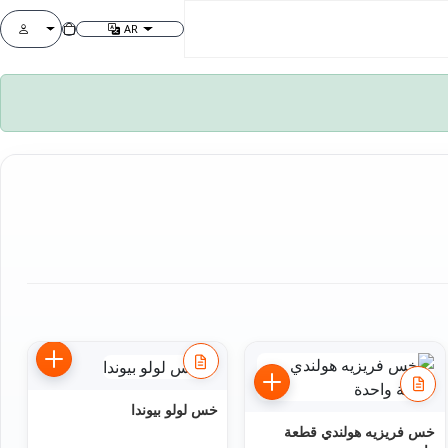
AR
تغيير اللغة
قائمة الحساب
خس لولو بيوندا
خس فريزيه هولندي قطعة