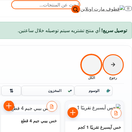
خطي
خطي
البحث
لى
لى
عن
الفئة
لتنقل
لمحتوى
المنتجات
توصيل سريع!
أي منتج تشتريه سيتم توصيله خلال ساعتين.
←
رجوع
الكل
ترتيب
الوسوم
المخزون
حسب
خس بيبي جيم 4 قطع
خس آيسبرغ تقريبًا 1 كجم