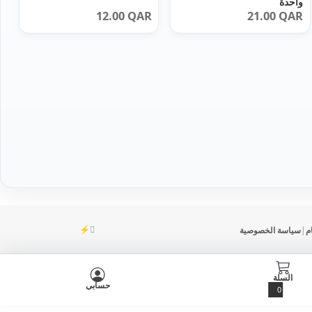
واحدة
12.00
QAR
21.00
QAR
⚡
م
|
سياسة الخصوصية
DevOmman
السلة
حسابي
0