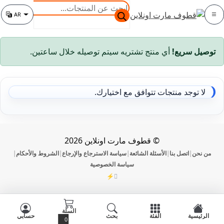
خطي
خطي
البحث
AR
لى
لى
عن
الفئة
تغيير اللغة
لتنقل
لمحتوى
المنتجات
توصيل سريع!
أي منتج تشتريه سيتم توصيله خلال ساعتين.
لا توجد منتجات تتوافق مع اختيارك.
© قطوف مارت اونلاين 2026
من نحن
اتصل بنا
الأسئلة الشائعة
سياسة الاسترجاع والإرجاع
الشروط والأحكام
|
|
|
|
|
سياسة الخصوصية
⚡
DevOmman
السلة
الرئيسية
الفئة
بحث
حسابي
0