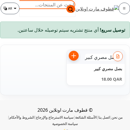
خطي
خطي
البحث
AR
لى
لى
عن
الفئة
تغيير اللغة
لتنقل
لمحتوى
المنتجات
توصيل سريع!
أي منتج تشتريه سيتم توصيله خلال ساعتين.
بصل مصري كبير
18.00
QAR
© قطوف مارت اونلاين 2026
من نحن
اتصل بنا
الأسئلة الشائعة
سياسة الاسترجاع والإرجاع
الشروط والأحكام
|
|
|
|
|
سياسة الخصوصية