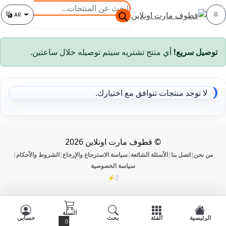
خطي
خطي
البحث
AR
لى
لى
عن
الفئة
تغيير اللغة
لتنقل
لمحتوى
المنتجات
توصيل سريع!
أي منتج تشتريه سيتم توصيله خلال ساعتين.
لا توجد منتجات تتوافق مع اختيارك.
© قطوف مارت اونلاين 2026
من نحن
اتصل بنا
الأسئلة الشائعة
سياسة الاسترجاع والإرجاع
الشروط والأحكام
|
|
|
|
|
سياسة الخصوصية
⚡
DevOmman
السلة
الرئيسية
الفئة
بحث
حسابي
0