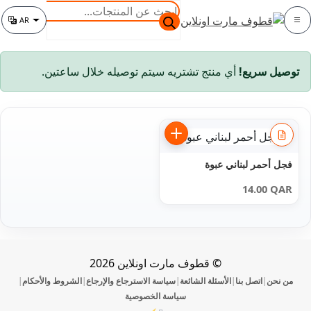
خطي
خطي
البحث
AR
لى
لى
عن
الفئة
تغيير اللغة
لتنقل
لمحتوى
المنتجات
توصيل سريع!
أي منتج تشتريه سيتم توصيله خلال ساعتين.
فجل أحمر لبناني عبوة
14.00
QAR
© قطوف مارت اونلاين 2026
من نحن
اتصل بنا
الأسئلة الشائعة
سياسة الاسترجاع والإرجاع
الشروط والأحكام
|
|
|
|
|
سياسة الخصوصية