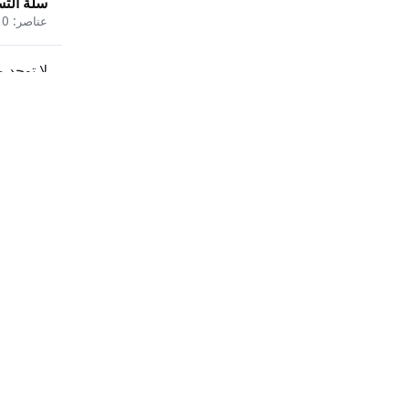
سلة الت
عناصر:
0
لا توجد 
أطعمة مجمدة
ألبان وبيض
الصحة والجمال
العناية الشخصية
القرطاسية والألعاب
تبغ
جاهز للأكل
حليب
البحث
ركن الأطفال
زهور وهدايا
عن
منتجات
قهوة وشاي
مخبز
البحث
مشروبات
معلبات ومرطبانات
عن
المنتجات