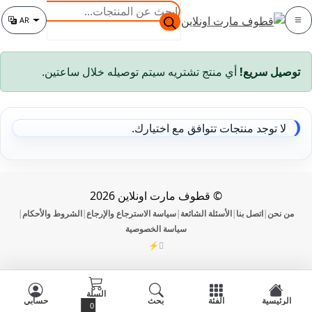
خطي
خطي
البحث
AR
لى
لى
عن
الفئة
تغيير اللغة
لتنقل
لمحتوى
المنتجات
توصيل سريع!
أي منتج تشتريه سيتم توصيله خلال ساعتين.
لا توجد منتجات تتوافق مع اختيارك.
© قطوف مارت اونلاين 2026
من نحن
اتصل بنا
الأسئلة الشائعة
سياسة الاسترجاع والإرجاع
الشروط والأحكام
|
|
|
|
|
سياسة الخصوصية
⚡
DevOmman
السلة
الرئيسية
الفئة
بحث
حسابي
0