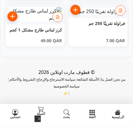
فراولة تقريبًا 250 جم
كرز لبناني طازج مشكل 1 كجم
49.00
QAR
7.00
QAR
© قطوف مارت اونلاين 2026
من نحن
اتصل بنا
الأسئلة الشائعة
سياسة الاسترجاع والإرجاع
الشروط والأحكام
|
|
|
|
|
سياسة الخصوصية
⚡
DevOmman
السلة
الرئيسية
الفئة
بحث
حسابي
0