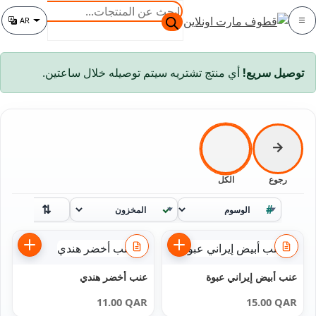
خطي
خطي
البحث
AR
لى
لى
عن
الفئة
تغيير اللغة
لتنقل
لمحتوى
المنتجات
توصيل سريع!
أي منتج تشتريه سيتم توصيله خلال ساعتين.
←
رجوع
الكل
إعاد
ترتيب
الوسوم
المخزون
حسب
عنب أبيض إيراني عبوة
عنب أخضر هندي
11.00
QAR
15.00
QAR