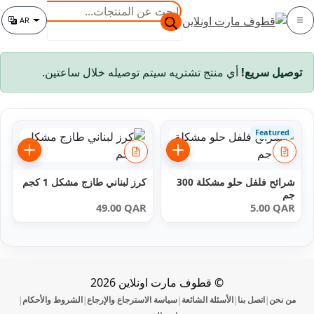
خطي
خطي
البحث
AR
لى
لى
عن
الفئة
تغيير اللغة
لتنقل
لمحتوى
المنتجات
توصيل سريع!
أي منتج تشتريه سيتم توصيله خلال ساعتين.
Featured
شرائح فلفل حلو مشكلة 300
كرز لبناني طازج مشكل 1 كجم
جم
49.00
QAR
5.00
QAR
© قطوف مارت اونلاين 2026
من نحن
اتصل بنا
الأسئلة الشائعة
سياسة الاسترجاع والإرجاع
الشروط والأحكام
|
|
|
|
|