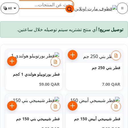
خطي
خطي
البحث
AR
لى
لى
عن
الفئة
تغيير اللغة
لتنقل
لمحتوى
المنتجات
توصيل سريع!
أي منتج تشتريه سيتم توصيله خلال ساعتين.
فطر بني 250 جم
فطر بورتوبيلو هولندي 1 كجم
59.00
QAR
7.00
QAR
فطر شيميجي أبيض 150 جم
فطر شيميجي بني 150 جم