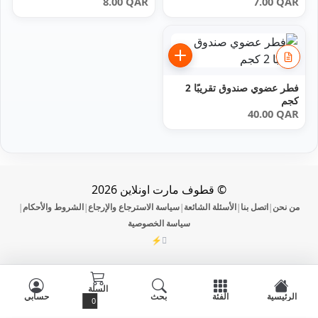
8.00
QAR
7.00
QAR
فطر عضوي صندوق تقريبًا 2
كجم
40.00
QAR
© قطوف مارت اونلاين 2026
من نحن
اتصل بنا
الأسئلة الشائعة
سياسة الاسترجاع والإرجاع
الشروط والأحكام
|
|
|
|
|
سياسة الخصوصية
⚡
DevOmman
السلة
الرئيسية
الفئة
بحث
حسابي
0