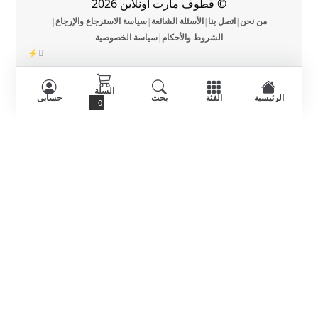
© قطوف مارت اونلاين 2026
من نحن
اتصل بنا
الأسئلة الشائعة
سياسة الاسترجاع والإرجاع
|
|
|
|
الشروط والأحكام
سياسة الخصوصية
|
⚡
DevOmman
السلة
الرئيسية
الفئة
بحث
حسابي
0
الفئات
آي
أ
أ
س
ط
ط
كر
ع
ع
يم
م
م
ة
ة
ا
م
لإ
ج
ف
م
ط
د
ار
ة
ألبا
إل
الب