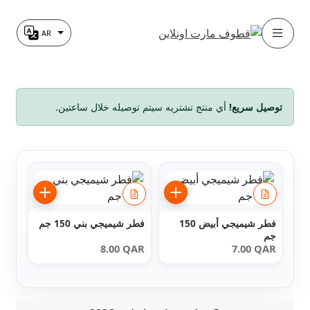
خطي
خطي
AR
الفئة
تغيير اللغة
لى
لى
لتنقل
لمحتوى
توصيل سريع!
أي منتج تشتريه سيتم توصيله خلال ساعتين.
فطر شيميجي أبيض 150
فطر شيميجي بني 150 جم
جم
8.00
QAR
7.00
QAR