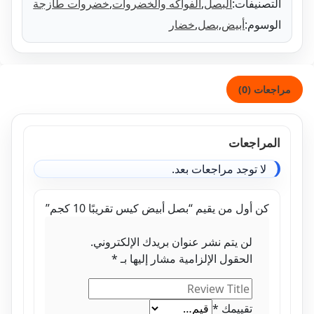
تصنيفات:
البصل
,
الفواكه والخضروات
,
خضروات طازجة
وسوم:
أبيض
,
بصل
,
خضار
ات (0)
مراجعات
لا توجد مراجعات بعد.
كن أول من يقيم “بصل أبيض كيس تقريبًا 10 كجم”
لن يتم نشر عنوان بريدك الإلكتروني.
الحقول الإلزامية مشار إليها بـ
*
تقييمك
*