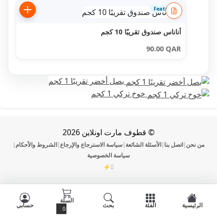
Featured
أناناس صندوق تقريبًا 10 كجم
90.00
QAR
بصل أخضر تقريبًا 1 كجم
خوخ تركي 1 كجم
© قطوف مارت اونلاين 2026
ن
اتصل بنا
الأسئلة الشائعة
سياسة الاسترجاع والإرجاع
الشروط والأحكام
|
|
|
|
|
سياسة الخصوصية
⚡
DevOmman
السلة
ية
الفئة
بحث
حسابي
0