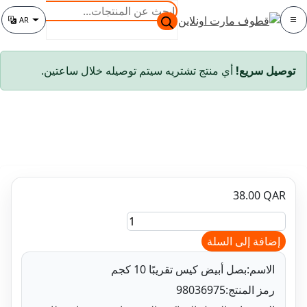
البحث
AR
عن
تغيير اللغة
المنتجات
سريع!
أي منتج تشتريه سيتم توصيله خلال ساعتين.
38.00
فة إلى السلة
اسم:
بصل أبيض كيس تقريبًا 10 كجم
ا
ز المنتج:
98036975