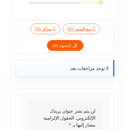
تم
التقييم
3
تم
التقيي
من 5
2
الت
م
قيي
من
م
5
مع الصور (
0
)
موثّق (
0
)
1
م
كل النجوم (
0
)
ن
5
لا توجد مراجعات بعد.
لن يتم نشر عنوان بريدك
الإلكتروني.
الحقول الإلزامية
مشار إليها بـ
*