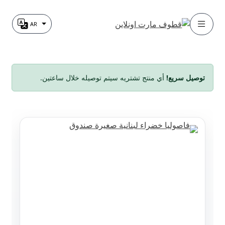
خطي
خطي
AR
الفئة
تغيير اللغة
لى
لى
لتنقل
لمحتوى
توصيل سريع!
أي منتج تشتريه سيتم توصيله خلال ساعتين.