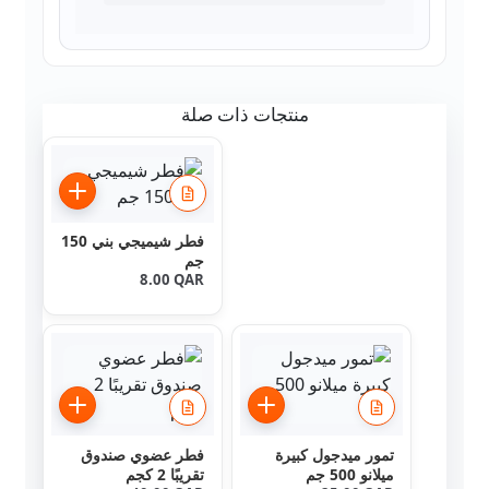
منتجات ذات صلة
فطر شيميجي بني 150
جم
8.00
QAR
تمور ميدجول كبيرة
فطر عضوي صندوق
ميلانو 500 جم
تقريبًا 2 كجم