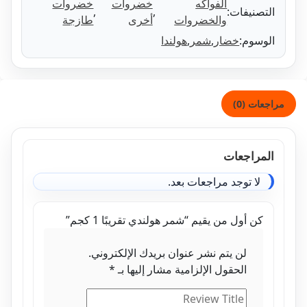
الفواكه
خضروات
خضروات
تصنيفات:
,
,
والخضروات
أخرى
طازجة
وسوم:
خضار
,
شمر
,
هولندا
ات (0)
مراجعات
لا توجد مراجعات بعد.
كن أول من يقيم “شمر هولندي تقريبًا 1 كجم”
لن يتم نشر عنوان بريدك الإلكتروني.
الحقول الإلزامية مشار إليها بـ
*