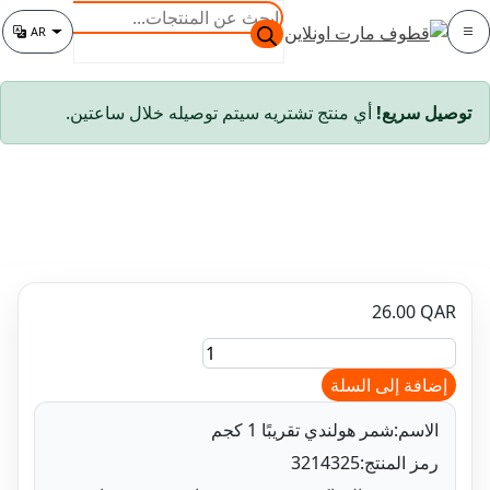
البحث
AR
عن
تغيير اللغة
المنتجات
سريع!
أي منتج تشتريه سيتم توصيله خلال ساعتين.
26.00
فة إلى السلة
دي
ا
اسم:
شمر هولندي تقريبًا 1 كجم
ز المنتج:
3214325