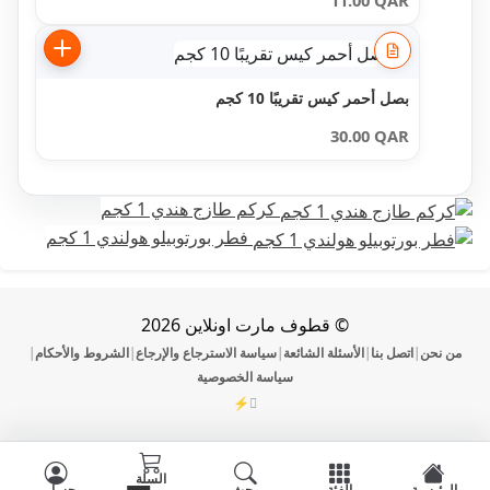
11.00
QAR
بصل أحمر كيس تقريبًا 10 كجم
30.00
QAR
كركم طازج هندي 1 كجم
فطر بورتوبيلو هولندي 1 كجم
© قطوف مارت اونلاين 2026
ن
اتصل بنا
الأسئلة الشائعة
سياسة الاسترجاع والإرجاع
الشروط والأحكام
|
|
|
|
|
سياسة الخصوصية
⚡
DevOmman
السلة
ية
الفئة
بحث
حسابي