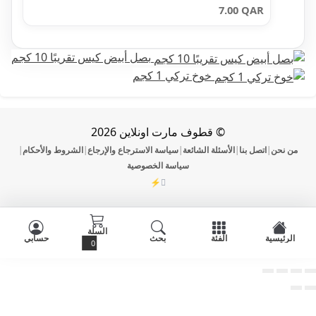
7.00
QAR
بصل أبيض كيس تقريبًا 10 كجم
خوخ تركي 1 كجم
© قطوف مارت اونلاين 2026
ن
اتصل بنا
الأسئلة الشائعة
سياسة الاسترجاع والإرجاع
الشروط والأحكام
|
|
|
|
|
سياسة الخصوصية
⚡
DevOmman
السلة
ية
الفئة
بحث
حسابي
0
الفئات