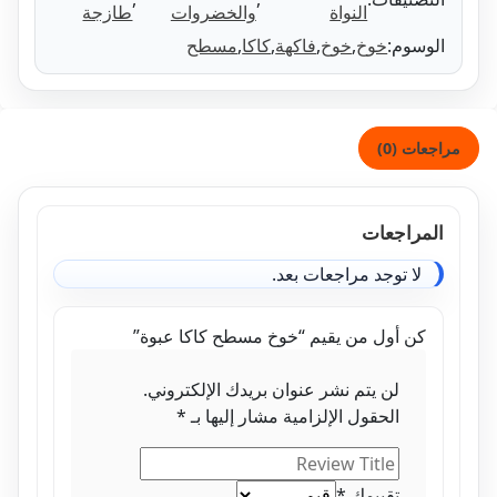
النواة
والخضروات
طازجة
وسوم:
خوخ
,
خوخ
,
فاكهة
,
كاكا
,
مسطح
ات (0)
مراجعات
لا توجد مراجعات بعد.
كن أول من يقيم “خوخ مسطح كاكا عبوة”
لن يتم نشر عنوان بريدك الإلكتروني.
الحقول الإلزامية مشار إليها بـ
*
تقييمك
*