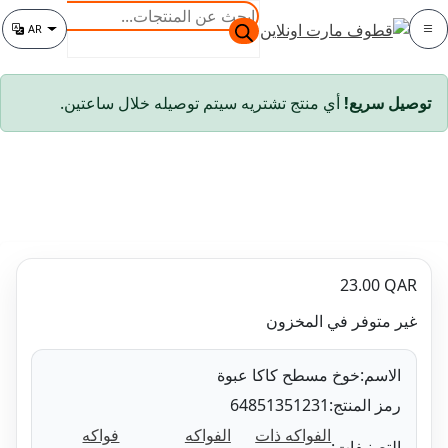
البحث
AR
عن
تغيير اللغة
المنتجات
سريع!
أي منتج تشتريه سيتم توصيله خلال ساعتين.
23.00
متوفر في المخزون
اسم:
خوخ مسطح كاكا عبوة
ز المنتج:
64851351231
الفواكه ذات
الفواكه
فواكه
تصنيفات:
,
,