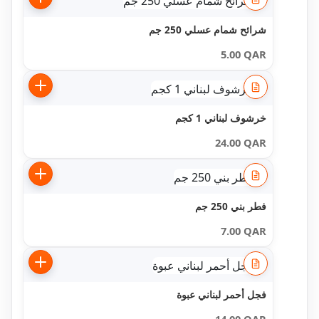
شرائح شمام عسلي 250 جم
5.00
QAR
خرشوف لبناني 1 كجم
24.00
QAR
فطر بني 250 جم
7.00
QAR
فجل أحمر لبناني عبوة