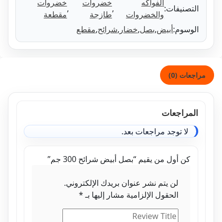
الفواكه
خضروات
خضروات
تصنيفات:
,
,
والخضروات
طازجة
مقطعة
وسوم:
أبيض
,
بصل
,
خضار
,
شرائح
,
مقطع
ات (0)
مراجعات
لا توجد مراجعات بعد.
كن أول من يقيم “بصل أبيض شرائح 300 جم”
لن يتم نشر عنوان بريدك الإلكتروني.
الحقول الإلزامية مشار إليها بـ
*