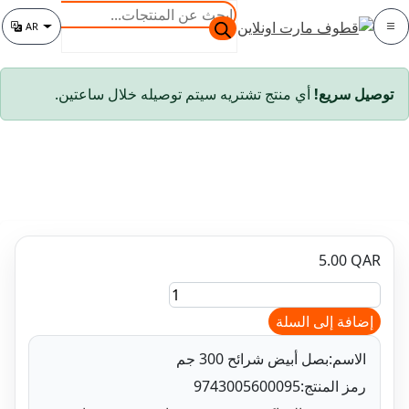
البحث
AR
عن
تغيير اللغة
المنتجات
سريع!
أي منتج تشتريه سيتم توصيله خلال ساعتين.
5.00
فة إلى السلة
ح
اسم:
بصل أبيض شرائح 300 جم
ز المنتج:
9743005600095