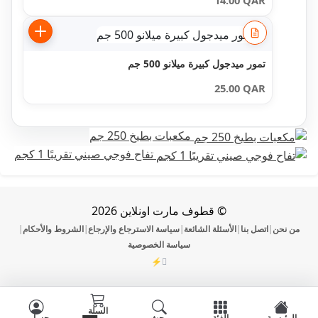
14.00
QAR
تمور ميدجول كبيرة ميلانو 500 جم
25.00
QAR
مكعبات بطيخ 250 جم
تفاح فوجي صيني تقريبًا 1 كجم
© قطوف مارت اونلاين 2026
ن
اتصل بنا
الأسئلة الشائعة
سياسة الاسترجاع والإرجاع
الشروط والأحكام
|
|
|
|
|
سياسة الخصوصية
⚡
DevOmman
السلة
ية
الفئة
بحث
حسابي